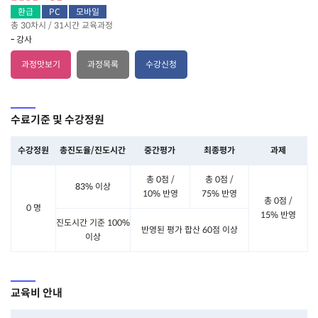
환급
PC
모바일
총 30차시 / 31시간 교육과정
-
강사
과정맛보기
과정목록
수강신청
수료기준 및 수강정원
수강정원
총진도율/진도시간
중간평가
최종평가
과제
총 0점 /
총 0점 /
83% 이상
10% 반영
75% 반영
총 0점 /
0 명
15% 반영
진도시간 기준 100%
반영된 평가 합산 60점 이상
이상
교육비 안내