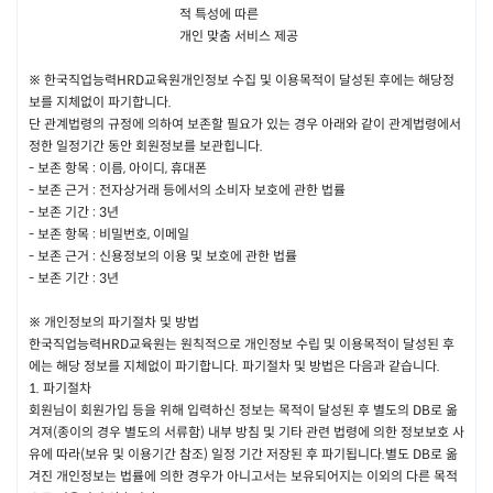
이용계약은 사이트 회원으로 등록하길 희망한 자의 이용신청에 대한 회사의
적 특성에 따른
이용 승낙에 의하여 성립합니다.
개인 맞춤 서비스 제공
※
한국직업능력HRD교육원개인정보 수집 및 이용목적이 달성된 후에는 해당정
제 6조 이용 신청 시 기재 사항
보를 지체없이 파기합니다.
단 관계법령의 규정에 의하여 보존할 필요가 있는 경우 아래와 같이 관계법령에서
이용 신청 시 사이트의 회원 가입 화면에서 회사가 요청하는 소정의 정보를
정한 일정기간 동안 회원정보를 보관힙니다.
온라인 양식의 신청서에 기재하여야 합니다.
-
보존 항목 : 이름, 아이디, 휴대폰
-
보존 근거 : 전자상거래 등에서의 소비자 보호에 관한 법률
-
보존 기간 : 3년
제 7조 이용신청의 승낙 등
-
보존 항목 : 비밀번호, 이메일
회사는 회원이 제6조에서 정한 사항을 정확히 기재하고 본 약관에 동
-
보존 근거 : 신용정보의 이용 및 보호에 관한 법률
의할 때 서비스의 이용신청을 승낙 합니다.
-
보존 기간 : 3년
회사는 다음 각호의 경우에는 이용신청의 승낙을 유보할 수 있습니다.
기술상 서비스 제공이 불가능한 경우
※
개인정보의 파기절차 및 방법
제6조의 기재사항에 허위, 기재누락, 도용, 오기가 있는 경우
한국직업능력HRD교육원는 원칙적으로 개인정보 수립 및 이용목적이 달성된 후
다른 사람 명의로 이용신청을 하였을 때
에는 해당 정보를 지체없이 파기합니다. 파기절차 및 방법은 다음과 같습니다.
이용 신청 시 내용을 허위로 기재 하였을 때
1.
파기절차
이용 신청자가 이전에 회원자격을 상실한 사실이 있는 경우
회원님이 회원가입 등을 위해 입력하신 정보는 목적이 달성된 후 별도의 DB로 옮
회원의 자격에 따라 서비스 이용범위는 세분화 될 수 있습니다.
겨져(종이의 경우 별도의 서류함) 내부 방침 및 기타 관련 법령에 의한 정보보호 사
유에 따라(보유 및 이용기간 참조) 일정 기간 저장된 후 파기됩니다.별도 DB로 옮
겨진 개인정보는 법률에 의한 경우가 아니고서는 보유되어지는 이외의 다른 목적