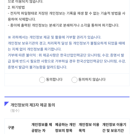
제 3 장 서비스의 이용
으로 이용되지 않습니다.
2.
파기방법
제 8조 서비스의 이용게시
-
전자적 파일형태로 저장된 개인정보는 기록을 재생 할 수 없는 기술적 방법을 사
용하여 삭제합니다.
회사는 회원의 이용 신청을 승인한 때부터 서비스를 개시합니다. 단, 유
-
종이에 출력된 개인정보는 분쇄기로 분쇄하거나 소각을 통하여 파기합니다.
료 서비스를 포함한 일부 서비스의 경우에는 결제가 완료된 이후 또는
회사에서 지정한 일자부터 서비스를 개시합니다.
※
귀하께서는 개인정보 제공 및 활용에 거부할 권리가 있습니다.
회사의 업무상 또는 기술상의 장애로 인하여 서비스를 개시하지 못하
개인정보 보유기관의 경고, 처리목적 달성 등 개인정보가 불필요하게 되었을 때에
는 경우에는 사이트에 공지하거나 회원에게 통지합니다.
는 지체 없이 개인정보를 파기합니다.
거부에 따른 불이익 : 위 제공사항은 한국산업인력공단 모니터링, 수강, 증명서 발
급 등에 반드시 필요한 사항으로 거부하실 경우 한국산업인력공단 모니터링, 수강,
제 9조 서비스의 이용시간
증명서 발급이 불가능함을 알려드립니다.
서비스의 이용은 연중무휴 1일 24시간을 원칙으로 합니다. 다만, 시스
템 점검, 증설과 교체 및 고장 등의 이유로 회사가 정한 기간에는 서비
동의합니다
동의하지 않습니다
스가 일시 중지될 수 있습니다. 이러한 경우 회사는 사전 또는 사후에
이를 공지합니다.
회사는 서비스를 일정범위로 분할하여 각 범위 별로 이용 가능한 시간
을 별도로 정할 수 있으며 이 경우 그 내용을 공지합니다.
개인정보의 제3자 제공 동의
(필수)
제 10조 서비스의 변경 및 중지
개인정보를 제
제공하는 개인
개인정보 이용
개인정보 이용기
회사는 변경될 서비스의 내용 및 제공일자를 회원에게 통지하고 서비
구분
공받는 자
정보의 항목
목적
간 및 보유기간
스를 변경하여 제공할 수 있습니다.