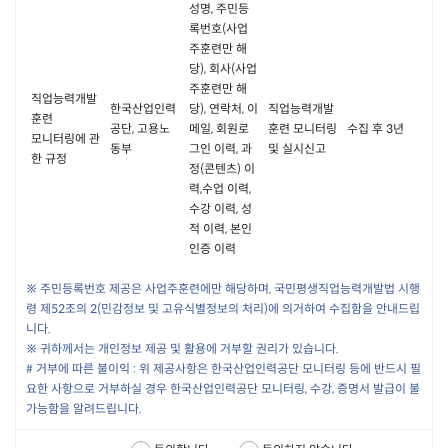
성명, 주민등
회사는 다음 각 호에 해당하는 경우 서비스의 전부 또는 일부를 제한하
록번호(사업
거나 중단할 수 있습니다.
주훈련만 해
서비스용 설비의 확장, 보수 등 공사로 인한 부득이한 경우
당), 회사(사업
회사가 통제하기 곤란한 사정으로 불가피하게 서비스 중단이
주훈련만 해
필요한 경우
직업능력개발
한국산업인력
당), 연락처, 이
직업능력개발
서비스 이용량의 폭주 등으로 정상적인 서비스 이용에 지장이
훈련
공단, 고용노
메일, 회원로
훈련 모니터링
수집 후 3년
있는 경우
모니터링에 관
동부
그인 이력, 과
및 실시신고
새로운 서비스로의 교체 등 회사가 적절하다고 판단하는 경우
한 규정
정(콘텐츠) 이
기타 정전, 천재지변, 국가비상사태 등 불가항력적 사유가 있는
력,수업 이력,
경우
수강 이력, 성
회사는 제2항에 의한 서비스 중단의 경우에는 회원에게 그 사실을 사
적 이력, 본인
전에 통지합니다. 다만, 회사가 통제할 수 없는 사유로 인한 서비스의
인증 이력
중단으로 인하여 사전 통지가 불가능한 경우에는 예외로 합니다.
회사는 회사의 고의 또는 중대한 과실로 인하여 서비스가 중단되어 회
※
주민등록번호 제공은 사업주훈련에만 해당하며, 국민평생직업능력개발법 시행
원이 이미 결제한 유료 서비스를 이용할 수 없을 경우에는 당해 유료 서
령 제52조의 2(민감정보 및 고유식별정보의 처리)에 의거하여 수집함을 안내드립
비스의 잔여기간을 보상하는 방식으로 회원에게 보상합니다.
니다.
※
귀하께서는 개인정보 제공 및 활용에 거부할 권리가 있습니다.
#
거부에 따른 불이익 : 위 제공사항은 한국산업인력공단 모니터링 등에 반드시 필
제 11조 ID와 PASSWORD의 관리
요한 사항으로 거부하실 경우 한국산업인력공단 모니터링, 수강, 증명서 발급이 불
회원은 ID와 PASSWORD를 스스로의 책임하에 관리하여야 하며, 회
가능함을 알려드립니다.
원이 ID와 PASSWORD를 소홀히 관리하거나 무단양도, 대여 등을 하
여 발생하는 손해와 피해의 책임은 회원에게 있으므로 각별히 주의해