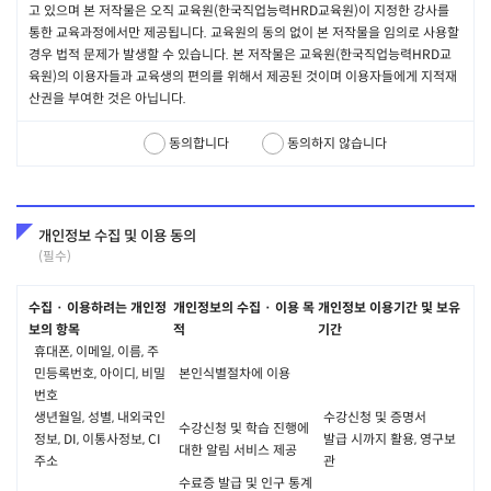
고 있으며 본 저작물은 오직 교육원(한국직업능력HRD교육원)이 지정한 강사를
통한 교육과정에서만 제공됩니다. 교육원의 동의 없이 본 저작물을 임의로 사용할
제 4조 용어의 정의
경우 법적 문제가 발생할 수 있습니다. 본 저작물은 교육원(한국직업능력HRD교
이 약관에서 사용하는 용어의 정의는 다음과 같습니다.
육원)의 이용자들과 교육생의 편의를 위해서 제공된 것이며 이용자들에게 지적재
회원 : 사이트에 접속하여 이 약관에 동의함으로써 회사와 서비스 이용
산권을 부여한 것은 아닙니다.
계약을 체결하고 이용자 ID(이용자고유번호)와 Password(비밀번호)
를 발급받은 자를 말합니다.
동의합니다
동의하지 않습니다
이용자 ID(이용자고유번호) : 회원 식별과 서비스 이용을 위하여 회원
이 선정하고 회사가 승인하여 부여하는 문자와 숫자의 조합을 말합니
다.
PASSWORD(비밀번호) : 서비스 이용 시 이용자 ID와 일치하는 이용
개인정보 수집 및 이용 동의
자임을 확인하고, 회원의 개인정보 보호를 위하여, 회원 자신이 설정, 관
(필수)
리하는 문자와 숫자의 조합을 말합니다.
이용자 정보 : 이용자가 회사와 이용 계약 체결 시 회사에 등록하는 이
수집 · 이용하려는 개인정
개인정보의 수집 · 이용 목
개인정보 이용기간 및 보유
용자 ID, 성명, 주소 등 이용자의 신상에 관련된 정보를 말합니다.
보의 항목
적
기간
강의 서비스 : 사이트를 통해 제공되는 강의 서비스를 말하며 그 이용
휴대폰, 이메일, 이름, 주
등에 관한 구체적인 사항은 본 약관 제14조에 기술된 바와 같습니다.
민등록번호, 아이디, 비밀
본인식별절차에 이용
번호
생년월일, 성별, 내외국인
수강신청 및 증명서
제 2 장 서비스 이용 계약
수강신청 및 학습 진행에
정보, DI, 이통사정보, CI
발급 시까지 활용, 영구보
대한 알림 서비스 제공
주소
관
제 5조 이용계약의 성립
수료증 발급 및 인구 통계