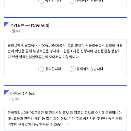
동의합니다
동의하지 않습니다
야 합니다.
회원은 자신의 ID 및 PASSWORD가 도난, 유출되거나 제3자가 사용하
고 있음을 인지한 경우에는 그 사실을 회사에 통지하고 회원의 안내에
따르도록 합니다.
수강확인 문자발송(ACS)
회사는 사이트 통합, 회사의 중요정책 변경에 따라 ID의 본질적인 부분
(필수)
을 변경하지 아니하는 방법으로 ID를 일괄 변경할 수 있습니다. 이 경
우 회사는 사전 그 변경사실을 통지합니다.
훈련생에게 알림톡(카카오톡), SMS(문자) 등을 발송하여 훈련수강과 관련된 사실
관계 확인을 통해 부정수급을 방지하고 설문조사를 진행하여 훈련품질을 향상하
제 12조 회원의 게시물
기 위한 한국산업인력공단의 모니터링 기능입니다.
게시물이라 함은 회사의 서비스 내에 회원이 올린 글, 이미지, 각종 파
일과 링크, 각종 덧글 등의 정보를 의미합니다.
동의합니다
동의하지 않습니다
회원이 서비스 내에 게시한 게시물로 인해 회원 개인에게 발생하는 손
실이나 문제는 회원 개인의 책임이므로, 게시물 작성 시 관련법령에 위
배되지 않도록 유의해야 합니다.
회원은 다음 각 호에 해당하는 게시물을 게시하거나 전달할 수 없으며
마케팅 수신동의
회사는 서비스 내에 존재하는 게시물이 다음 각 호에 해당한다고 판단
(선택)
되는 경우 해당 게시물을 삭제, 이동 또는 등록거부 할 수 있습니다. 또
한, 회사는 게시물에 관련된 세부 이용지침을 별도로 정하여 시행할 수
한국직업능력HRD교육원 및 관계사의 홍보 등 광고성 정보의 수신에 동의합니다.
있으며, 회원은 그 지침에 따라 각종 게시물을 등록하거나 삭제하여야
(단, 교육과 관련된 개강 등 필수 과정 정보, 기타 주요 공지사항 및 안내 등은 동의
합니다.
여부에 관계없이 자동 발송될 수 있습니다.)
회사, 다른 회원 또는 제3자를 비방하거나 명예를 손상시키는