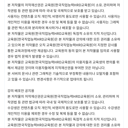
개정할 수 있습니다.
본 저작물의 저작재산권은 교육원(한국직업능력HRD교육원)이 소유, 관리하며 저
회사가 약관을 개정할 경우에는 지체 없이 적용일자 및 주요개정 사유
작권법 등 관련 법규에 따라 국내 및 국제적으로 보호를 받고 있습니다.
를 명시하여 개정된 약관을 적용하고자 하는 날 (이하 '효력발생일'이
사용자는 컨텐츠를 오직 개인적, 비영리적 용도로만 사용할 수 있습니다. 사용자는
라 합니다)로부터 7일 이전에 다음과 같은 방법 중 1가지 이상의 방법
개인적인 이용을 제외한 경우 수정 및 복제 등을 할 수 없습니다. 사용자는 그래픽
으로 회원에게 고지합니다.
을 관련 텍스트와 분리하여 복사하거나 배포할 수 없습니다.
사이트 내 게시
본 저작물은 교육원(한국직업능력HRD교육원) 독점적 소유의 지적 자산입니다.
회원이 가장 최근에 회사에 제공한 e-mail로 통보
교육원(한국직업능력HRD교육원)은 본 저작물과 강의에 대한 모든 권리를 소유하
회원가입 시 입력한 이동전화로 SMS(Short Message Servic
고 있으며 본 저작물은 오직 교육원(한국직업능력HRD교육원)이 지정한 강사를
e) 통보
통한 교육과정에서만 제공됩니다. 교육원의 동의 없이 본 저작물을 임의로 사용할
일간지 공고 등의 방법
경우 법적 문제가 발생할 수 있습니다.
회원은 변경된 약관의 내용에 동의하지 않을 경우 서비스 이용을 중단
본 저작물은 교육원(한국직업능력HRD교육원)의 이용자들과 교육생의 편의를 위
하고 회원탈퇴를 할 수 있습니다. 단, 변경된 약관의 효력발생일 이후에
해서 제공된 것이며 이용자들에게 지적재산권을 부여한 것은 아닙니다.
도 계속하여 서비스를 이용할 경우에는 변경된 약관의 내용에 동의한
본 서버의 문서나 관련 그래픽은 기술적으로 부정확한 내용이나 오탈자를 포함하
것으로 간주합니다.
고 있을 수 있습니다. 변경사항은 주기적으로 업데이트 됩니다.
본 조의 통지방법 및 통지의 효력은 본 약관의 각 조항에서 규정하는 개
별적인 또는 전체적인 통지의 경우에 이를 준용합니다.
강의 배포안 공지용
본 저작물의 저작재산권은교육원(한국직업능력HRD교육원)이 소유, 관리하며 저
작권법 등 관련 법규에 따라 국내 및 국제적으로 보호를 받고 있습니다.
제 3조 약관 외 준칙
수강생은 컨텐츠를 오직 개인적, 비영리적 용도로만 사용할 수 있습니다. 수강생은
이 약관에 명시되지 않은 사항에 대해서는 관계법령, 회사가 정한 서비스의
개인적인 이용을 제외한 경우 수정 및 복제 등을 할 수 없습니다.
개별이용약관, 세부이용지침 및 규칙 등의 규정을 따르게 됩니다.
본 저작물은 교육원(한국직업능력HRD교육원) 독점적 소유의 지적 자산입니다.
교육원(한국직업능력HRD교육원)은 본 저작물과 강의에 대한 모든 권리를 소유하