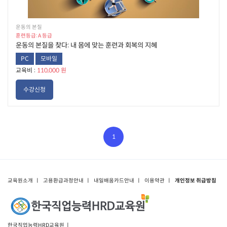
운동의 본질
훈련등급: A 등급
운동의 본질을 찾다: 내 몸에 맞는 훈련과 회복의 지혜
PC
모바일
교육비 :
110,000 원
수강신청
1
교육원소개
ㅣ
고용환급과정안내
ㅣ
내일배움카드안내
ㅣ
이용약관
ㅣ
개인정보 취급방침
한국직업능력HRD교육원 ㅣ