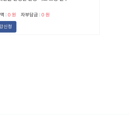
 :
0 원
자부담금 :
0 원
강신청