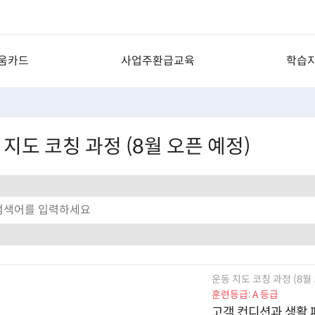
움카드
사업주환급교육
학습
지 과정
산업공통과정
공
CRM 과정
의료과정
자주
 지도 코칭 과정 (8월 오픈 예정)
험실무 과정
산업안전자료실
경력개
 과정
1:
PC
운동 지도 코칭 과정 (8월
훈련등급: A 등급
고객 컨디션과 생활 