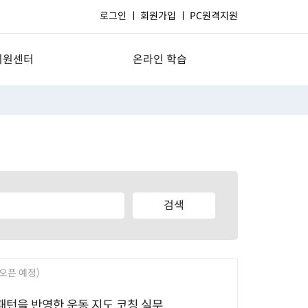
로그인
회원가입
PC원격지원
지원센터
온라인 학습
지사항
수강관리
묻는질문
신청/결제 관리
발자료실
상담관리
1문의
내 강의실
원격지원
 오픈 예정)
패턴을 반영한 운동 지도 코칭 실무