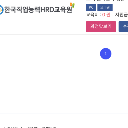
PC
모바일
교육비 :
0 원
지원금액
과정맛보기
수
1